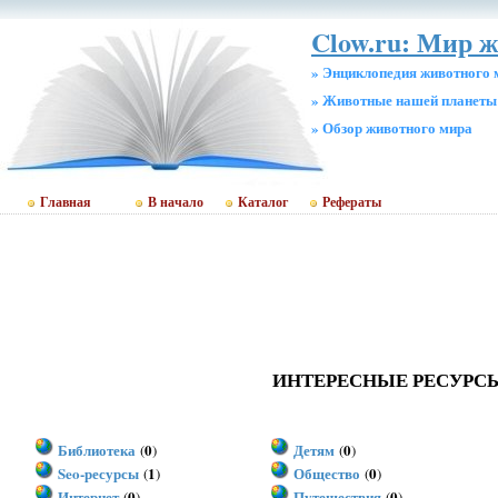
Clow.ru: Мир ж
» Энциклопедия животного 
» Животные нашей планеты
» Обзор животного мира
Главная
В начало
Каталог
Рефераты
ИНТЕРЕСНЫЕ РЕСУРС
Библиотека
0
Детям
0
(
)
(
)
Seo-ресурсы
1
Общество
0
(
)
(
)
Интернет
0
Путешествия
0
(
)
(
)