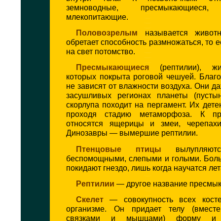
земноводные, пресмыкающиес
млекопитающие.
Половозрелым
называется животн
обретает способность размножаться, то е
на свет потомство.
Пресмыкающиеся
(рептилии), жи
которых покрыта роговой чешуей. Благ
не зависят от влажности воздуха. Они да
засушливых регионах планеты (пусты
скорлупа походит на пергамент. Их дете
проходя стадию метаморфоза. К п
относятся ящерицы и змеи, черепахи
Динозавры — вымершие рептилии.
Птенцовые птицы
вылупляют
беспомощными, слепыми и голыми. Боль
покидают гнездо, лишь когда научатся лет
Рептилии
— другое название пресмы
Скелет
— совокупность всех кост
организме. Он придает телу (вместе
связками и мышцами) форму и 