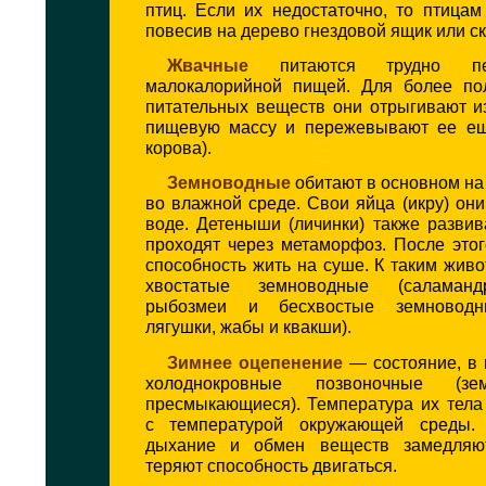
птиц. Если их недостаточно, то птица
повесив на дерево гнездовой ящик или ск
Жвачные
питаются трудно пере
малокалорийной пищей. Для более по
питательных веществ они отрыгивают и
пищевую массу и пережевывают ее ещ
корова).
Земноводные
обитают в основном на 
во влажной среде. Свои яйца (икру) он
воде. Детеныши (личинки) также разви
проходят через метаморфоз. После это
способность жить на суше. К таким жив
хвостатые земноводные (саламанд
рыбозмеи и бесхвостые земноводн
лягушки, жабы и квакши).
Зимнее оцепенение
— состояние, в 
холоднокровные позвоночные (з
пресмыкающиеся). Температура их тела
с температурой окружающей среды. 
дыхание и обмен веществ замедляю
теряют способность двигаться.