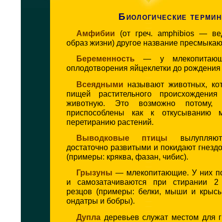
Биологические терми
Амфибии
(от греч. amphibios — в
образ жизни) другое название пресмыка
Беременность
— у млекопитающ
оплодотворения яйцеклетки до рождения
Всеядными
называют животных, ко
пищей растительного происхождения
животную. Это возможно потому,
приспособлены как к откусыванию 
перетиранию растений.
Выводковые птицы
вылупляют
достаточно развитыми и покидают гнездо
(примеры: кряква, фазан, чибис).
Грызуны
— млекопитающие. У них по
и самозатачиваются при стирании 2
резцов (примеры: белки, мыши и крысы
ондатры и бобры).
Дупла
деревьев служат местом для г