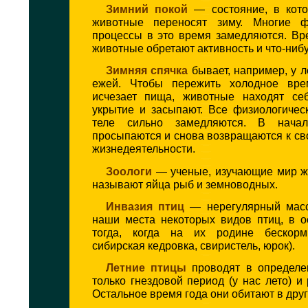
Зимний покой
— состояние, в кото
животные переносят зиму. Многие фи
процессы в это время замедляются. Вр
животные обретают активность и что-нибу
Зимняя спячка
бывает, например, у 
ежей. Чтобы пережить холодное врем
исчезает пища, животные находят се
укрытие и засыпают. Все физиологичес
теле сильно замедляются. В нача
просыпаются и снова возвращаются к с
жизнедеятельности.
Зоологи
— ученые, изучающие мир ж
называют яйца рыб и земноводных.
Инвазия птиц
— нерегулярный масс
наши места некоторых видов птиц, в о
тогда, когда на их родине бескорм
сибирская кедровка, свиристель, юрок).
Летние птицы
проводят в определе
только гнездовой период (у нас лето) и 
Остальное время года они обитают в друг