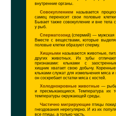
внутренние органы.
Совокуплением
называется процесс
самец переносит свои половые клетки
Бывает также совокупление и вне тела 
у рыб.
Сперматозоид
(спермий) — мужская 
Вместе с веществами, которые выделя
половые клетки образуют сперму.
Хищными
называются животные, пи
других животных. Их зубы отличаю
признаками: клыками с заостренн
хищник хватает свою добычу. Коренные
клыками служат для измельчения мяса и 
он соскребает остатки мяса с костей.
Холоднокровные животные
— рыбы
и пресмыкающиеся. Температура их т
температуры окружающей среды.
Частично мигрирующие
птицы покид
гнездования нерегулярно. И из их попул
все птицы, а только часть.