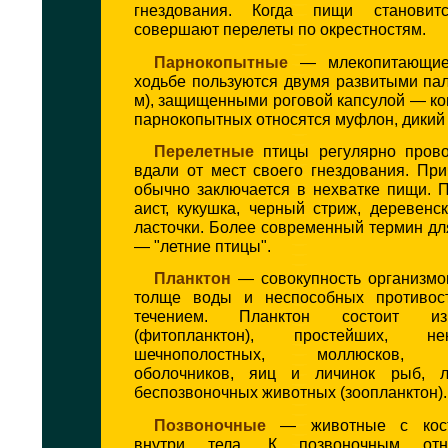
гнездования. Когда пищи станови
совершают перелеты по окрестностям.
Парнокопытные
— млекопитающие,
ходьбе пользуются двумя развитыми пал
м), защищенными роговой капсулой — ко
парнокопытных относятся муфлон, дикий 
Перелетные
птицы регулярно прово
вдали от мест своего гнездования. Пр
обычно заключается в нехватке пищи. 
аист, кукушка, черный стриж, деревенс
ласточки. Более современный термин дл
— "летние птицы".
Планктон
— совокупность организмо
толще воды и неспособных противост
течением. Планктон состоит и
(фитопланктон), простейших, н
шечнополостных, моллюсков, р
оболочников, яиц и личинок рыб, л
беспозвоночных животных (зоопланктон).
Позвоночные
— животные с кост
внутри тела. К позвоночным отн