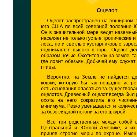
Оцелот
Оцелот распространен на обширном п
юга США по всей северной половине 
Он в значительной мере ведет наземны
населяет не только густые тропические и
леса, но и светлые кустарниковые зарос
поднимается высоко в горы. Оцелот де
образом ночью. Охотится как на земле, та
где ловит обезьян. Добычей ему служат
птицы.
Вероятно, на Земле не найдется др
кошки, которую бы так нещадно истре
есть основания опасаться за существова
оцелотов. Древесный оцелот всегда был 
охота на него сократила его числен
минимума. Резко уменьшается и количест
за безоглядной погони за его шкурой.
Все три родственных между собой 
Центральной и Южной Америке, и их 
приняв строгие меры по охране. Имен