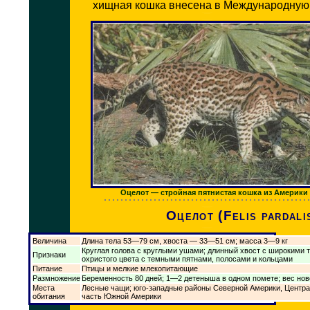
хищная кошка внесена в Международную 
Оцелот — стройная пятнистая кошка из Америки
Оцелот (Felis pardali
Величина
Длина тела 53—79 см, хвоста — 33—51 см; масса 3—9 кг
Круглая голова с круглыми ушами; длинный хвост с широкими
Признаки
охристого цвета с темными пятнами, полосами и кольцами
Питание
Птицы и мелкие млекопитающие
Размножение
Беременность 80 дней; 1—2 детеныша в одном помете; вес нов
Места
Лесные чащи; юго-западные районы Северной Америки, Центра
обитания
часть Южной Америки