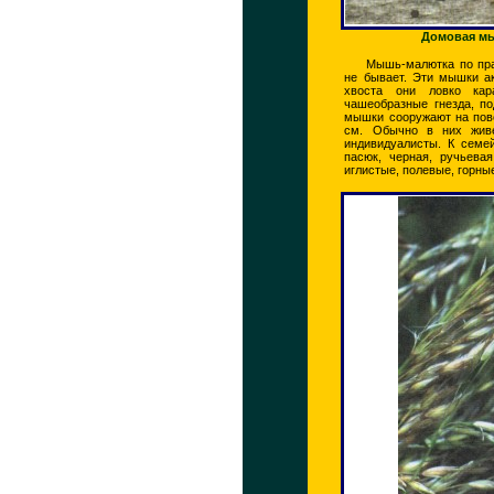
Домовая мы
Мышь-малютка по пра
не бывает. Эти мышки а
хвоста они ловко кар
чашеобразные гнезда, п
мышки сооружают на пове
см. Обычно в них живе
индивидуалисты. К сем
пасюк, черная, ручьевая
иглистые, полевые, горны