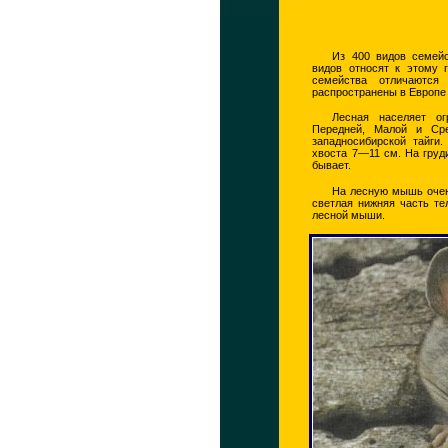
Из 400 видов семей
видов относят к этому
семейства отличаются
распространены в Европе д
Лесная населяет о
Передней, Малой и Ср
западносибирской тайги
хвоста 7—11 см. На груд
бывает.
На лесную мышь очень 
светлая нижняя часть те
лесной мыши.