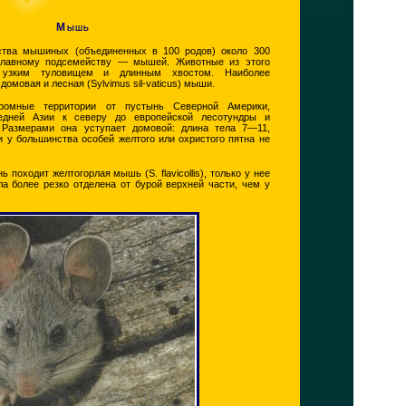
Мышь
ства мышиных (объединенных в 100 родов) около 300
 главному подсемейству — мышей. Животные из этого
 узким туловищем и длинным хвостом. Наиболее
омовая и лесная (Sylvimus sil-vaticus) мыши.
громные территории от пустынь Северной Америки,
едней Азии к северу до европейской лесотундры и
. Размерами она уступает домовой: длина тела 7—11,
и у большинства особей желтого или охристого пятна не
походит желтогорлая мышь (S. flavicollis), только у нее
ла более резко отделена от бурой верхней части, чем у