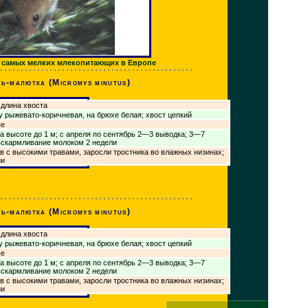
 самых мелких млекопитающих в Европе
ь-малютка (Micromys minutus)
 длина хвоста
 рыжевато-коричневая, на брюхе белая; хвост цепкий
ые
на высоте до 1 м; с апреля по сентябрь 2—3 выводка; 3—7
вскармливание молоком 2 недели
в с высокими травами, заросли тростника во влажных низинах;
ии
ь-малютка (Micromys minutus)
 длина хвоста
 рыжевато-коричневая, на брюхе белая; хвост цепкий
ые
на высоте до 1 м; с апреля по сентябрь 2—3 выводка; 3—7
вскармливание молоком 2 недели
в с высокими травами, заросли тростника во влажных низинах;
ии