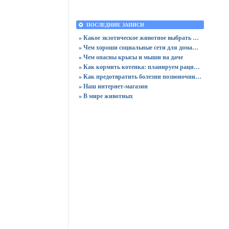
ПОСЛЕДНИЕ ЗАПИСИ
» Какое экзотическое животное выбрать для квартиры?
» Чем хороши социальные сети для домашних питомцев?
» Чем опасны крысы и мыши на даче
» Как кормить котенка: планируем рацион для домашнего любимца
» Как предотвратить болезни позвоночника у собак породы бигль?
» Наш интернет-магазин
» В мире животных