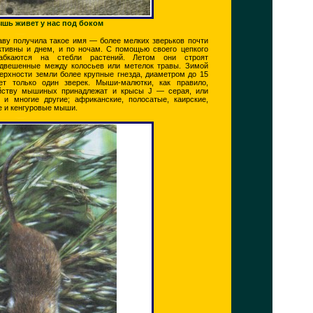
шь живет у нас под боком
ву получила такое имя — более мелких зверьков почти
ктивны и днем, и по ночам. С помощью своего цепкого
абкаются на стебли растений. Летом они строят
одвешенные между колосьев или метелок травы. Зимой
рхности земли более крупные гнезда, диаметром до 15
т только один зверек. Мыши-малютки, как правило,
ейству мышиных принадлежат и крысы J — серая, или
 и многие другие; африканские, полосатые, каирские,
е и кенгуровые мыши.