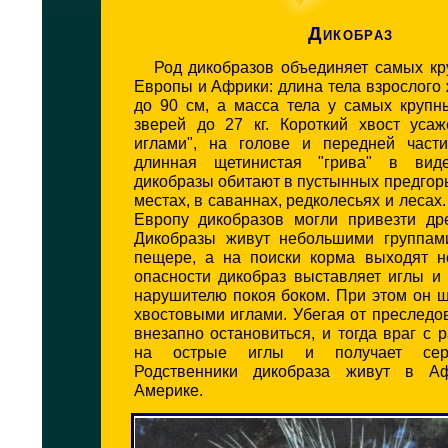
Дикобраз
Род дикобразов объединяет самых кр
Европы и Африки: длина тела взрослого 
до 90 см, а масса тела у самых крупн
зверей до 27 кг. Короткий хвост уса
иглами", на голове и передней част
длинная щетинистая "грива" в вид
дикобразы обитают в пустынных предгор
местах, в саваннах, редколесьях и лесах.
Европу дикобразов могли привезти др
Дикобразы живут небольшими группам
пещере, а на поиски корма выходят н
опасности дикобраз выставляет иглы и
нарушителю покоя боком. При этом он 
хвостовыми иглами. Убегая от преследо
внезапно остановиться, и тогда враг с р
на острые иглы и получает сер
Родственники дикобраза живут в А
Америке.