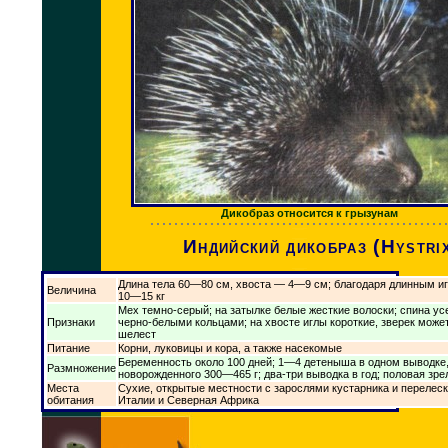
Дикобраз относится к грызунам
Индийский дикобраз (Hystrix
Длина тела 60—80 см, хвоста — 4—9 см; благодаря длинным иг
Величина
10—15 кг
Мех темно-серый; на затылке белые жесткие волоски; спина у
Признаки
черно-белыми кольцами; на хвосте иглы короткие, зверек може
шелест
Питание
Корни, луковицы и кора, а также насекомые
Беременность около 100 дней; 1—4 детеныша в одном выводке,
Размножение
новорожденного 300—465 г; два-три выводка в год; половая зр
Места
Сухие, открытые местности с зарослями кустарника и перелес
обитания
Италии и Северная Африка