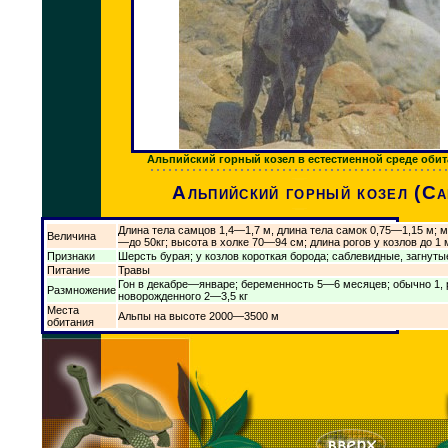
Альпийский горный козел в естестиенной среде оби
Альпийский горный козел (Ca
Длина тела самцов 1,4—1,7 м, длина тела самок 0,75—1,15 м; м
Величина
—до 50кг; высота в холке 70—94 см; длина рогов у козлов до 1 
Признаки
Шерсть бурая; у козлов короткая борода; саблевидные, загнуты
Питание
Травы
Гон в декабре—январе; беременность 5—6 месяцев; обычно 1, 
Размножение
новорожденного 2—3,5 кг
Места
Альпы на высоте 2000—3500 м
обитания