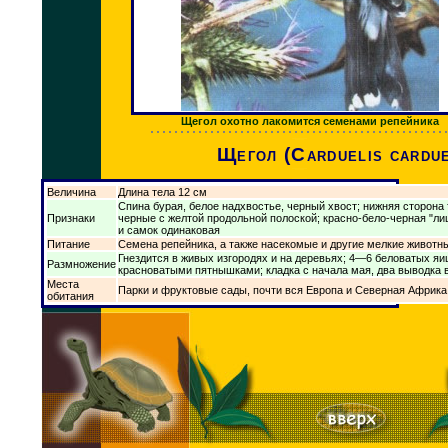
Щегол охотно лакомится семенами репейника
Щегол (Carduelis cardue
Величина
Длина тела 12 см
Спина бурая, белое надхвостье, черный хвост; нижняя сторона 
Признаки
черные с желтой продольной полоской; красно-бело-черная "ли
и самок одинаковая
Питание
Семена репейника, а также насекомые и другие мелкие животн
Гнездится в живых изгородях и на деревьях; 4—6 беловатых яи
Размножение
красноватыми пятнышками; кладка с начала мая, два выводка в
Места
Парки и фруктовые сады, почти вся Европа и Северная Африка
обитания