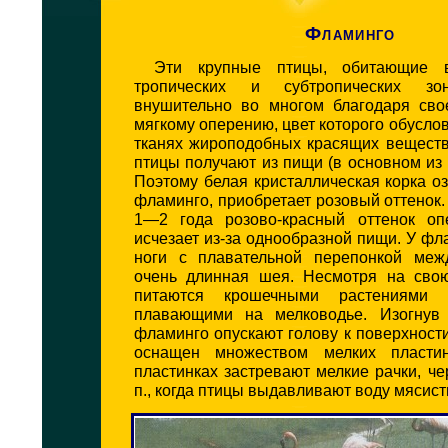
Фламинго
Эти крупные птицы, обитающие 
тропических и субтропических зо
внушительно во многом благодаря св
мягкому оперению, цвет которого обусло
тканях жироподобных красящих веществ
птицы получают из пищи (в основном из 
Поэтому белая кристаллическая корка оз
фламинго, приобретает розовый оттенок.
1—2 года розово-красный оттенок оп
исчезает из-за однообразной пищи. У ф
ноги с плавательной перепонкой меж
очень длинная шея. Несмотря на сво
питаются крошечными растениями 
плавающими на мелководье. Изогнув
фламинго опускают голову к поверхност
оснащен множеством мелких пласти
пластинках застревают мелкие рачки, чер
п., когда птицы выдавливают воду мясис