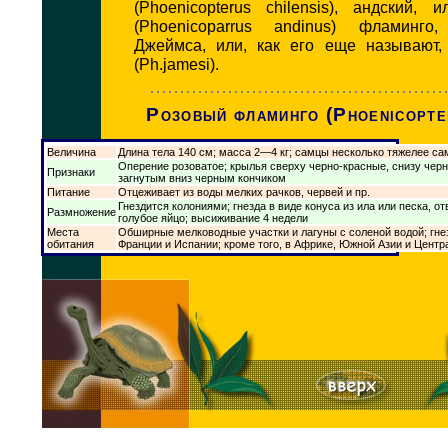
(Phoenicopterus chilensis), андский,
(Phoenicoparrus andinus) фламинг
Джеймса, или, как его еще называют,
(Ph.jamesi).
Розовый фламинго (Phoenicopte
Величина
Длина тела 140 см; масса 2—4 кг; самцы несколько тяжелее са
Оперение розоватое; крылья сверху черно-красные, снизу черн
Признаки
загнутым вниз черным кончиком
Питание
Отцеживает из воды мелких рачков, червей и пр.
Гнездится колониями; гнезда в виде конуса из ила или песка, от
Размножение
голубое яйцо; высиживание 4 недели
Места
Обширные мелководные участки и лагуны с соленой водой; гне
обитания
Франции и Испании; кроме того, в Африке, Южной Азии и Цент