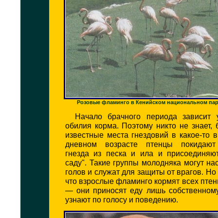
Розовые фламинго в Кенийском национальном па
Начало брачного периода зависит 
обилия корма. Поэтому никто не знает, 
известные места гнездовий в какое-то в
дневном возрасте птенцы покидают
гнезда из песка и ила и присоединяют
саду". Такие группы молодняка могут на
голов и служат для защиты от врагов. Но 
что взрослые фламинго кормят всех птен
— они приносят еду лишь собственному
узнают по голосу и поведению.