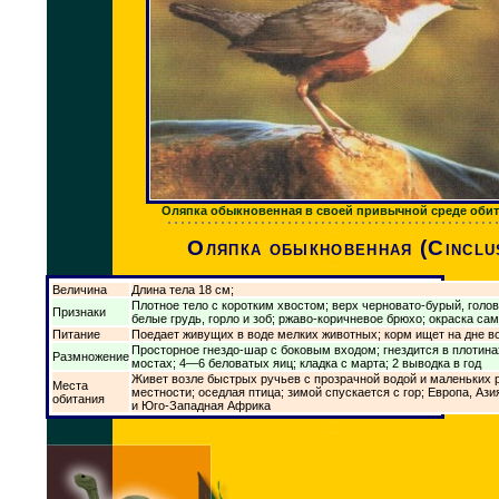
Оляпка обыкновенная в своей привычной среде оби
Оляпка обыкновенная (Cinclu
Величина
Длина тела 18 см;
Плотное тело с коротким хвостом; верх черновато-бурый, голов
Признаки
белые грудь, горло и зоб; ржаво-коричневое брюхо; окраска са
Питание
Поедает живущих в воде мелких животных; корм ищет на дне в
Просторное гнездо-шар с боковым входом; гнездится в плотина
Размножение
мостах; 4—6 беловатых яиц; кладка с марта; 2 выводка в год
Живет возле быстрых ручьев с прозрачной водой и маленьких р
Места
местности; оседлая птица; зимой спускается с гор; Европа, Ази
обитания
и Юго-Западная Африка