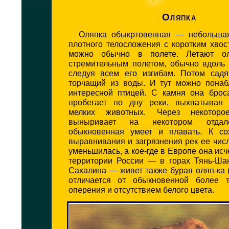
Оляпка
Оляпка обыкртовенная — небольшая
плотного телосложения с коротким хвос
можно обычно в полете. Летают о
стремительным полетом, обычно вдоль 
следуя всем его изгибам. Потом садя
торчащий из воды. И тут можно понаб
интересной птицей. С камня она брос
пробегает по дну реки, выхватывая 
мелких животных. Через некотор
выныривает на некотором отдал
обыкновенная умеет и плавать. К со
выравнивания и загрязнения рек ее чис
уменьшилась, а кое-где в Европе она исч
территории России — в горах Тянь-Ша
Сахалина — живет также бурая оляп-ка (С
отличается от обыкновенной более 
оперения и отсутствием белого цвета.