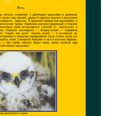
Лунь
ы легкого сложения, с длинными крыльями и длинным
т низко над землей, держа V-образно крылья и выполняя
 ловкости . пируэты. В брачный период они выполняют в
атические трюки. Наиболее распространенный в Европе
есколько реже встречаются степной (С. macrourus) и
уни. Окраска последнего — бледно-сизая — подарила
ие "седой, как лунь". Группа луней — в основном не
странены в открытых ландшафтах (луга, степи, поля) и в
вропы, Азии, Северной Америки и юга и востока Африки.
е, с нее также обычно берут корм, низко скользя над
тыми вверх крыльями.
нец болотного луня