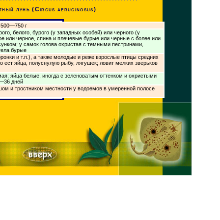
ный лунь (Circus aeruginosus)
 500—750 г
ого, белого, бурого (у западных особей) или черного (у
ое или черное, спина и плечевые бурые или черные с более или
унком; у самок голова охристая с темными пестринами,
тела бурые
ронки и т.п.), а также молодые и реже взрослые птицы средних
но ест яйца, полуснулую рыбу, лягушек; ловит мелких зверьков
мая; яйца белые, иногда с зеленоватым оттенком и охристыми
3—36 дней
ом и тростником местности у водоемов в умеренной полосе