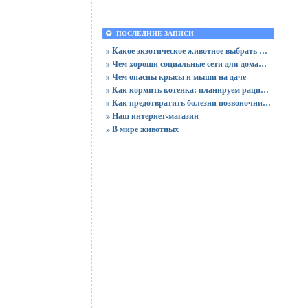
ПОСЛЕДНИЕ ЗАПИСИ
» Какое экзотическое животное выбрать для квартиры?
» Чем хороши социальные сети для домашних питомцев?
» Чем опасны крысы и мыши на даче
» Как кормить котенка: планируем рацион для домашнего любимца
» Как предотвратить болезни позвоночника у собак породы бигль?
» Наш интернет-магазин
» В мире животных