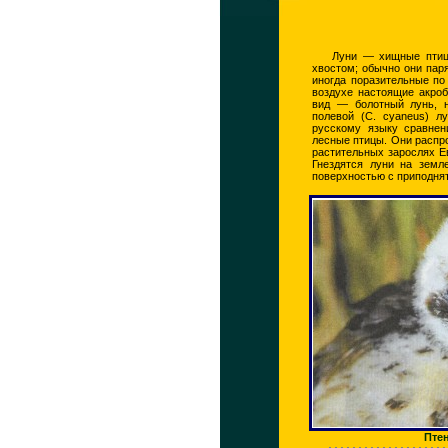
Луни — хищные птиц
хвостом; обычно они паря
иногда поразительные по
воздухе настоящие акроб
вид — болотный лунь, н
полевой (С. cyaneus) л
русскому языку сравнен
лесные птицы. Они распро
растительных зарослях Е
Гнездятся луни на земл
поверхностью с приподня
Пте