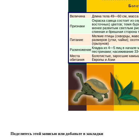
Болот
Величина
Длина тела 49—60 см, масса
Окраска самца состоит из сер
восточных) цветов; темя бур
Признаки
менее развитым светлым рис
спинная и брюшная сторона 
Мелкие птицы (скворцы, жаво
Питание
размеров (утки, чайки); охот
(грызунов)
Кладка из 4—5 яиц в начале 
Размножение
пестринами; насиживание 3
Места
Болотистые, заросшие камыш
обитания
Европы и Азии
Поделитесь этой записью или добавьте в закладки