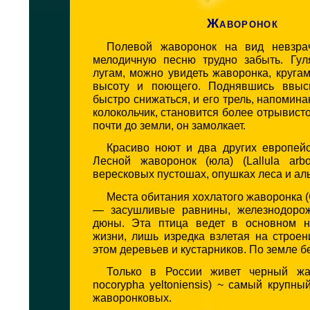
Жаворонок
Полевой жаворонок на вид невзрач
мелодичную песню трудно забыть. Гу
лугам, можно увидеть жаворонка, круг
высоту и поющего. Поднявшись ввысь
быстро снижаться, и его трель, напоми
колокольчик, становится более отрывист
почти до земли, он замолкает.
Красиво ноют и два других европейс
Лесной жаворонок (юла) (Lallula arb
вересковых пустошах, опушках леса и аль
Места обитания хохлатого жаворонка (Ga
— засушливые равнины, железнодоро
дюны. Эта птица ведет в основном н
жизни, лишь изредка взлетая на строен
этом деревьев и кустарников. По земле б
Только в России живет черный жав
nocorypha yeltoniensis) ~ самый крупны
жаворонковых.