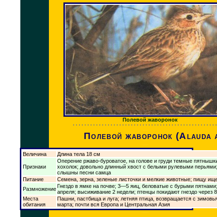
Полевой жаворонок
Полевой жаворонок (Alauda a
Величина
Длина тела 18 см
Оперение ржаво-буроватое, на голове и груди темные пятнышки
Признаки
хохолок; довольно длинный хвост с белыми рулевыми перьями;
слышны песни самца
Питание
Семена, зерна, зеленые листочки и мелкие животные; пищу ище
Гнездо в ямке на почве; 3—5 яиц, беловатые с бурыми пятнами;
Размножение
апреля; высиживание 2 недели; птенцы покидают гнездо через 8
Места
Пашни, пастбища и луга; летняя птица, возвращается с зимовь
обитания
марта; почти вся Европа и Центральная Азия