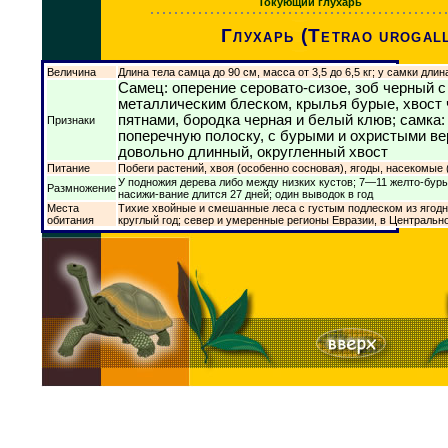
Токующий глухарь
Глухарь (Tetrao urogal
Величина
Длина тела самца до 90 см, масса от 3,5 до 6,5 кг; у самки длина
Самец: оперение серовато-сизое, зоб черный 
металлическим блеском, крылья бурые, хвост
пятнами, бородка черная и белый клюв; самка
Признаки
поперечную полоску, с бурыми и охристыми в
довольно длинный, округленный хвост
Питание
Побеги растений, хвоя (особенно сосновая), ягоды, насекомые
У подножия дерева либо между низких кустов; 7—11 желто-буры
Размножение
насижи-вание длится 27 дней; один выводок в год
Места
Тихие хвойные и смешанные леса с густым подлеском из ягодн
обитания
круглый год; север и умеренные регионы Евразии, в Центральн