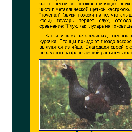
часть песни из низких шипящих звуков
чистит металлической щеткой кастрюлю.
"точения" (звуки похожи на те, что слы
косы) глухарь теряет слух, отсюд
сравнение: "Глух, как глухарь на токовище
Как и у всех тетеревиных, птенцов 
курочки. Птенцы покидают гнездо вскоре 
вылупятся из яйца. Благодаря своей ок
незаметны на фоне лесной растительност