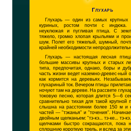
Глухарь
Глухарь — один из самых крупных 
куриных, ростом почти с индюка.
неуклюжая и пугливая птица. С земл
тяжело, громко хлопая крыльями и про
шум. Полет его тяжелый, шумный, почт
крайней необходимости непродолжитель
Глухарь — настоящая лесная птица
большие массивы крупных и старых ле
типа, предпочитая, однако, боры и ду
часть жизни ведет наземно-древес-ный о
как кормится на деревьях. Незабыва
глухариный ток. Вечером птицы прилетаю
ночуют там на дереве. На рассвете глуха
токовую песню, которая длится 5—6 се
сравнительно тихая для такой крупной 
слышна на расстоянии более 150 м и с
частей — "тэканья" и "точения". Начинае
двойным щелканьем: "тэ-кэ... тэ-ке... тэ-к
щелчками быстро сокращаются, пока 
сплошную короткую трель, и вслед за эти