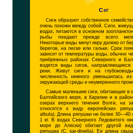
Сиг
Сиги образуют собственное семейств
очень похожи между собой. Сиги, живу
водах, питаются в основном зоопланкт
рыбы поедают прежде всего мелк
Некоторые виды мечут икру далеко от бер
берегов, на песке или гальке. Срок по
зависит от температуры воды, обычно че
прибрежных районах Северного и Бал
водятся виды сигов, направляющиеся
реки. Живут сиги и на глубоководь
численность немного уменьшилась из-
окружающей среды и неумеренного пром
Самые маленькие сиги, обитающие в 
Балтийского моря, в Карелии и в райо
озерах верхнего течения Волги, на з
относятся к виду европейских ряпуш
albula). Длина ряпушки не более 30—40 
1 кг. В водах Северного Ледовитого ок
моря до Аляски) обитает другой ви
ряпушка (С. sar-dinella). Ее длина свы