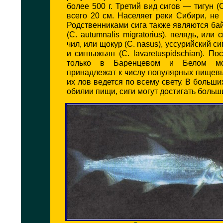
более 500 г. Третий вид сигов — тигун (
всего 20 см. Населяет реки Сибири, не
Родственниками сига также являются ба
(С. autumnalis migratorius), пелядь, или с
чил, или щокур (С. nasus), уссурийский сиг
и сигпыжьян (С. lavaretuspidschian). По
только в Баренцевом и Белом мо
принадлежат к числу популярных пищев
их лов ведется по всему свету. В больши
обилии пищи, сиги могут достигать больш