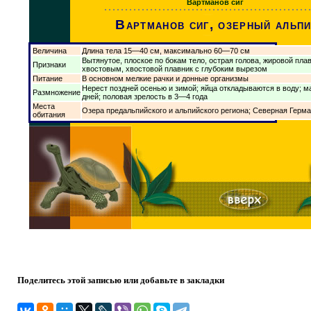
Вартманов сиг
Вартманов сиг, озерный альпи
Величина
Длина тела 15—40 см, максимально 60—70 см
Вытянутое, плоское по бокам тело, острая голова, жировой пл
Признаки
хвостовым, хвостовой плавник с глубоким вырезом
Питание
В основном мелкие рачки и донные организмы
Нерест поздней осенью и зимой; яйца откладываются в воду; м
Размножение
дней; половая зрелость в 3—4 года
Места
Озера предальпийского и альпийского региона; Северная Герм
обитания
Поделитесь этой записью или добавьте в закладки