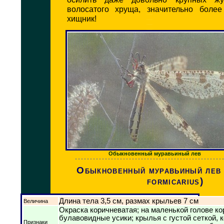
волосатого хруща, значительно более
хищник!
Обыкновенный муравьиный лев
Обыкновенный муравьиный лев
formicarius)
Длина тела 3,5 см, размах крыльев 7 см
Величина
Окраска коричневатая; на маленькой голове ко
булавовидные усики; крылья с густой сеткой, к
Признаки