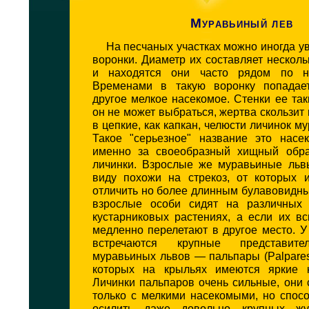
Муравьиный лев
На песчаных участках можно иногда у
воронки. Диаметр их составляет несколь
и находятся они часто рядом по не
Временами в такую воронку попадае
другое мелкое насекомое. Стенки ее так
он не может выбраться, жертва скользит 
в цепкие, как капкан, челюсти личинок м
Такое "серьезное" название это насе
именно за своеобразный хищный обра
личинки. Взрослые же муравьиные ль
виду похожи на стрекоз, от которых 
отличить но более длинным булавовидн
взрослые особи сидят на различных 
кустарниковых растениях, а если их вс
медленно перелетают в другое место. У
встречаются крупные представите
муравьиных львов — пальпары (Palpares l
которых на крыльях имеются яркие к
Личинки пальпаров очень сильные, они
только с мелкими насекомыми, но спос
осилить даже довольно крупных жу