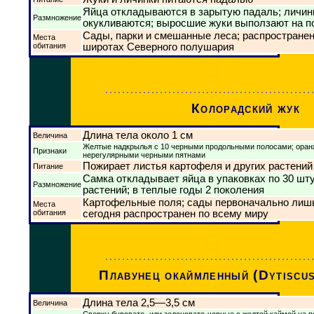
Яйца откладываются в зарытую падаль; личинк
Размножение
окукливаются; выросшие жуки выползают на п
Сады, парки и смешанные леса; распростране
Места
обитания
широтах Северного полушария
Колорадский жук
Длина тела около 1 см
Величина
Желтые надкрылья с 10 черными продольными полосами; оран
Признаки
нерегулярными черными пятнами
Пожирает листья картофеля и других растений
Питание
Самка откладывает яйца в упаковках по 30 шт
Размножение
растений; в теплые годы 2 поколения
Картофельные поля; сады первоначально лишь
Места
обитания
сегодня распространен по всему миру
Плавунец окаймленный (Dytiscus
Длина тела 2,5—3,5 см
Величина
Сверху буровато- или зеленовато-черные с желтой каймой на п