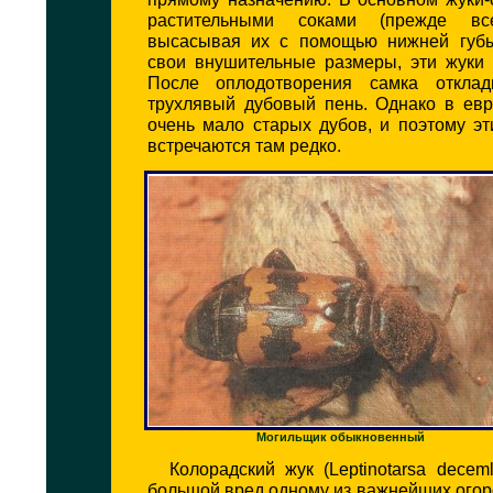
растительными соками (прежде вс
высасывая их с помощью нижней губы
свои внушительные размеры, эти жуки 
После оплодотворения самка откла
трухлявый дубовый пень. Однако в евр
очень мало старых дубов, и поэтому э
встречаются там редко.
Могильщик обыкновенный
Колорадский жук (Leptinotarsa deceml
большой вред одному из важнейших ого