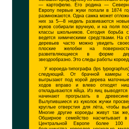
— картофелю. Его родина — Северн
Европу первые жуки попали в 1874 го
размножаются. Одна самка может отложи
них за 5—8 недель развиваются новы
жуков собирали вручную, и на поля по
классы школьников. Сегодня борьба 
ведется химическими средствами. На с
деревьев часто можно увидеть своео
плоские желобки на поверхност
разветвляющиеся в форме дер
звездообразно. Это следы работы короед
У короеда-типографа (Ips typographus
следующий. От брачной камеры с
выгрызают под корой дерева маточные
ходов вправо и влево отходят ни
откладываются яйца. Из яиц выводятся
начинают прогрызать в древесин
Вылупившиеся из куколок жучки просве
круглые отверстия для лёта, чтобы вы
Многие другие короеды живут так же,
Обширное семейство насчитывает в
Центральной Европе более 100 
большинства короедов несколько милл