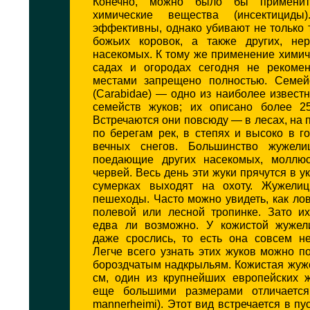
Конечно, можно было бы применит
химические вещества (инсектицид
эффективны, однако убивают не только 
божьих коровок, а также других, не
насекомых. К тому же применение химич
садах и огородах сегодня не рекоме
местами запрещено полностью. Семей
(Carabidae) — одно из наиболее извес
семейств жуков; их описано более 2
Встречаются они повсюду — в лесах, на п
по берегам рек, в степях и высоко в г
вечных снегов. Большинство жужел
поедающие других насекомых, моллюс
червей. Весь день эти жуки прячутся в у
сумерках выходят на охоту. Жужел
пешеходы. Часто можно увидеть, как лов
полевой или лесной тропинке. Зато их
едва ли возможно. У кожистой жужел
даже срослись, то есть она совсем не
Легче всего узнать этих жуков можно п
бороздчатым надкрыльям. Кожистая жуж
см, один из крупнейших европейских ж
еще большими размерами отличается 
mannerheimi). Этот вид встречается в п