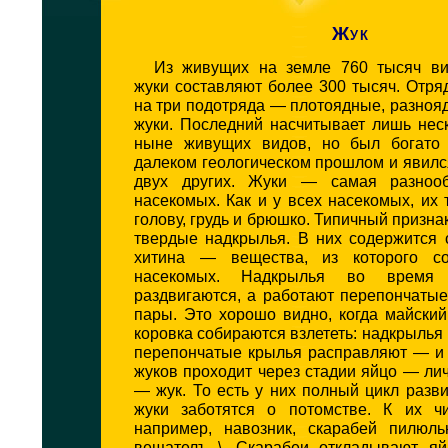
Жук
Из живущих на земле 760 тысяч ви
жуки составляют более 300 тысяч. Отря
на три подотряда — плотоядные, разноя
жуки. Последний насчитывает лишь нес
ныне живущих видов, но был богато 
далеком геологическом прошлом и явил
двух других. Жуки — самая разнооб
насекомых. Как и у всех насекомых, их 
голову, грудь и брюшко. Типичный призна
твердые надкрылья. В них содержится 
хитина — вещества, из которого со
насекомых. Надкрылья во время
раздвигаются, а работают перепончаты
пары. Это хорошо видно, когда майски
коровка собираются взлететь: надкрылья
перепончатые крылья расправляют — и 
жуков проходит через стадии яйцо — ли
— жук. То есть у них полный цикл разв
жуки заботятся о потомстве. К их чи
например, навозник, скарабей пилюл
вещателъ \. Скарабеи откладывают я