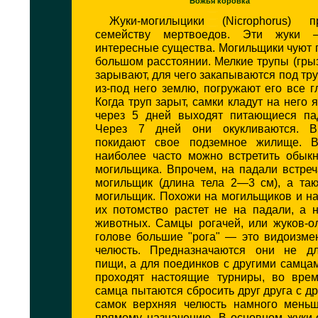
Божья коровка
Жуки-могилыцики (Nicrophorus) 
семейству мертвоедов. Эти жуки 
интересные существа. Могильщики чуют 
большом расстоянии. Мелкие трупы (грыз
зарывают, для чего закапываются под тру
из-под него землю, погружают его все г
Когда труп зарыт, самки кладут на него 
через 5 дней выходят питающиеся па
Через 7 дней они окукливаются. 
покидают свое подземное жилище. 
наиболее часто можно встретить обыкн
могильщика. Впрочем, на падали встре
могильщик (длина тела 2—3 см), а та
могильщик. Похожи на могильщиков и на
их потомство растет не на падали, а 
животных. Самцы рогачей, или жуков-о
голове большие "рога" — это видоизме
челюсть. Предназначаются они не дл
пищи, а для поединков с другими самцам
проходят настоящие турниры, во вре
самца пытаются сбросить друг друга с др
самок верхняя челюсть намного мень
прямому назначению. В основном жуки-