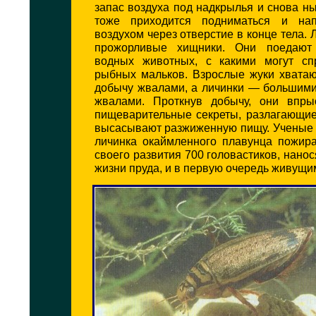
запас воздуха под надкрылья и снова н
тоже приходится подниматься и нап
воздухом через отверстие в конце тела. 
прожорливые хищники. Они поедают
водных животных, с какими могут сп
рыбных мальков. Взрослые жуки хватаю
добычу жвалами, а личинки — большим
жвалами. Проткнув добычу, они впры
пищеварительные секреты, разлагающие
высасывают разжиженную пищу. Ученые 
личинка окаймленного плавунца пожира
своего развития 700 головастиков, нано
жизни пруда, и в первую очередь живущи