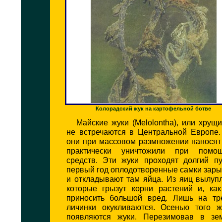
Колорадский жук на картофельной ботве
Майские жуки (Melolontha), или хрущи
не встречаются в Центральной Европе. 
они при массовом размножении наносят
практически уничтожили при помо
средств. Эти жуки проходят долгий пу
первый год оплодотворенные самки зар
и откладывают там яйца. Из яиц вылуп
которые грызут корни растений и, как
приносить большой вред. Лишь на тр
личинки окукливаются. Осенью того 
появляются жуки. Перезимовав в зе