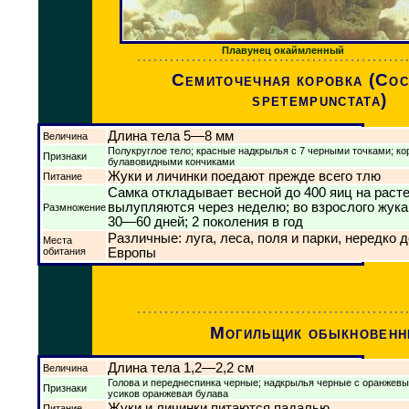
Плавунец окаймленный
Семиточечная коровка (Coc
spetempunctata)
Длина тела 5—8 мм
Величина
Полукруглое тело; красные надкрылья с 7 черными точками; ко
Признаки
булавовидными кончиками
Жуки и личинки поедают прежде всего тлю
Питание
Самка откладывает весной до 400 яиц на расте
вылупляются через неделю; во взрослого жука
Размножение
30—60 дней; 2 поколения в год
Различные: луга, леса, поля и парки, нередко 
Места
обитания
Европы
Могильщик обыкновен
Длина тела 1,2—2,2 см
Величина
Голова и переднеспинка черные; надкрылья черные с оранжевы
Признаки
усиков оранжевая булава
Жуки и личинки питаются падалью
Питание