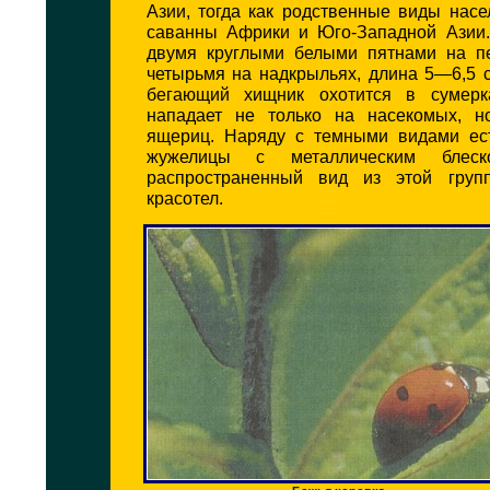
Азии, тогда как родственные виды нас
саванны Африки и Юго-Западной Азии.
двумя круглыми белыми пятнами на п
четырьмя на надкрыльях, длина 5—6,5 
бегающий хищник охотится в сумер
нападает не только на насекомых, н
ящериц. Наряду с темными видами ес
жужелицы с металлическим блеск
распространенный вид из этой гру
красотел.