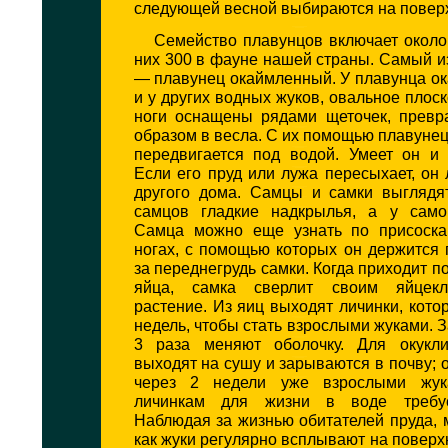
следующей весной выбираются на поверх
Семейство плавунцов включает около
них 300 в фауне нашей страны. Самый и
— плавунец окаймленный. У плавунца ок
и у других водных жуков, овальное плоск
ноги оснащены рядами щеточек, превр
образом в весла. С их помощью плавунец
передвигается под водой. Умеет он и 
Если его пруд или лужа пересыхает, он 
другого дома. Самцы и самки выглядят
самцов гладкие надкрылья, а у само
Самца можно еще узнать по присоска
ногах, с помощью которых он держится
за переднегрудь самки. Когда приходит п
яйца, самка сверлит своим яйцек
растение. Из яиц выходят личинки, кото
недель, чтобы стать взрослыми жуками. З
3 раза меняют оболочку. Для окукли
выходят на сушу и зарываются в почву; 
через 2 недели уже взрослыми жу
личинкам для жизни в воде требуе
Наблюдая за жизнью обитателей пруда, 
как жуки регулярно всплывают на поверх