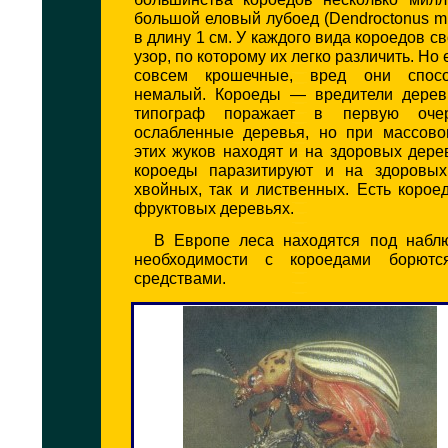
большой еловый лубоед (Dendroctonus mi
в длину 1 см. У каждого вида короедов с
узор, по которому их легко различить. Но
совсем крошечные, вред они спос
немалый. Короеды — вредители дерев
типограф поражает в первую очер
ослабленные деревья, но при массов
этих жуков находят и на здоровых дере
короеды паразитируют и на здоровых
хвойных, так и лиственных. Есть коро
фруктовых деревьях.
В Европе леса находятся под набл
необходимости с короедами борютс
средствами.