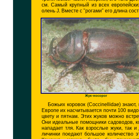
см. Самый крупный из всех европейски
олень J. Вместе с "рогами" его длина сост
Жук-носорог
Божьих коровок (Coccinellidae) знают,
Европе их насчитывается почти 100 видо
цвету и пятнам. Этих жуков можно встрет
Они идеальные помощники садоводов, к
нападает тля. Как взрослые жуки, так 
личинки поедают большое количество э