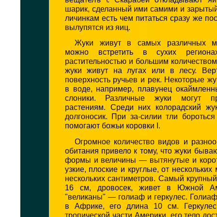
шарик, сделанный ими самими и зарытый
личинкам есть чем питаться сразу же пос
вылупятся из яиц.
Жуки живут в самых различных ме
можно встретить в сухих региона
растительностью и большим количеством
жуки живут на лугах или в лесу. Вер
поверхность ручьев и рек. Некоторые жу
в воде, например, плавунец окаймленн
слоники. Различные жуки могут п
растениям. Среди них колорадский жук
долгоносик. При за-силии тли боротьс
помогают божьи коровки I.
Огромное количество видов и разноо
обитания привело к тому, что жуки быва
формы и величины — вытянутые и корот
узкие, плоские и круглые, от нескольких
нескольких сантиметров. Самый крупный
16 см, дровосек, живет в Южной Ам
"великаны" — голиаф и геркулес. Голиа
в Африке, его длина 10 см. Геркулес
тропической части Америки, его тело дос